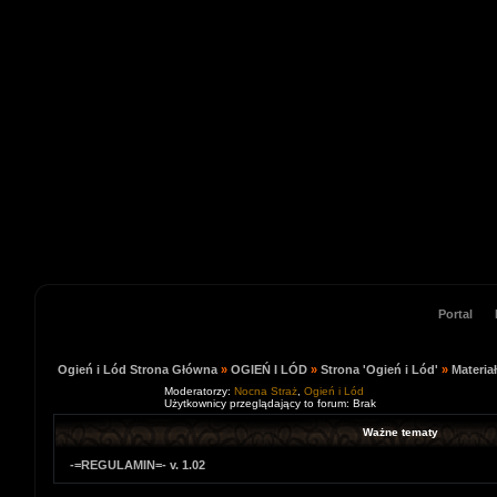
Portal
Ogień i Lód Strona Główna
»
OGIEŃ I LÓD
»
Strona 'Ogień i Lód'
»
Materia
Moderatorzy:
Nocna Straż
,
Ogień i Lód
Użytkownicy przeglądający to forum: Brak
Ważne tematy
-=REGULAMIN=- v. 1.02