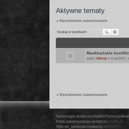
Aktywne tematy
Wyszukiwanie zaawansowane
Meekhańskie konflikt
autor:
Nimue
» 4 lut 2017,
Wyszukiwanie zaawansowane
Technologię dostarcza phpBB® Forum Softwar
Polski pakiet językowy dostarcza
phpBB.pl
Style we_universal created by
INVENTEA