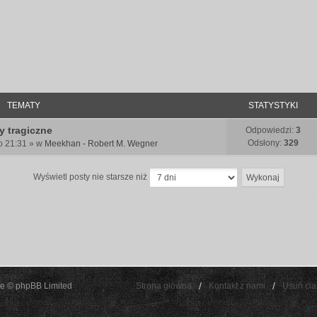
TEMATY
STATYSTYKI
y tragiczne
Odpowiedzi:
3
Odsłony:
329
 o 21:31 » w
Meekhan - Robert M. Wegner
Wyświetl posty nie starsze niż
e © phpBB Limited
Strona główna
Kontakt z nami
Usuń cia