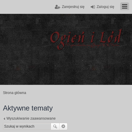
Zarejestruj się
Zaloguj się
Strona główna
Aktywne tematy
Wyszukiwanie zaawansowane