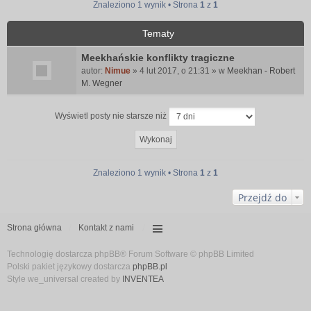
Znaleziono 1 wynik • Strona
1
z
1
Tematy
Meekhańskie konflikty tragiczne
autor:
Nimue
» 4 lut 2017, o 21:31 » w
Meekhan - Robert
M. Wegner
Wyświetl posty nie starsze niż
Znaleziono 1 wynik • Strona
1
z
1
Przejdź do
Strona główna
Kontakt z nami
Technologię dostarcza phpBB® Forum Software © phpBB Limited
Polski pakiet językowy dostarcza
phpBB.pl
Style we_universal created by
INVENTEA