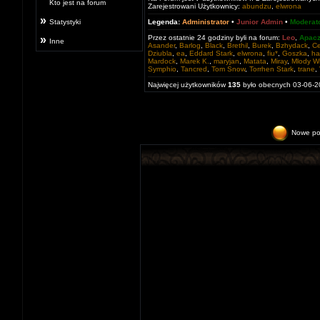
»
Kto jest na forum
Zarejestrowani Użytkownicy:
abundzu
,
elwrona
»
Statystyki
Legenda:
Administrator
•
Junior Admin
•
Moderat
»
Przez ostatnie 24 godziny byli na forum:
Leo
,
Apac
Inne
Asander
,
Barlog
,
Black
,
Brethil
,
Burek
,
Bzhydack
,
Ce
Dziubla
,
ea
,
Eddard Stark
,
elwrona
,
fiu*
,
Goszka
,
ha
Mardock
,
Marek K.
,
maryjan
,
Matata
,
Miray
,
Mlody Wi
Symphio
,
Tancred
,
Tom Snow
,
Torrhen Stark
,
trane
,
Najwięcej użytkowników
135
było obecnych 03-06-2
Nowe po