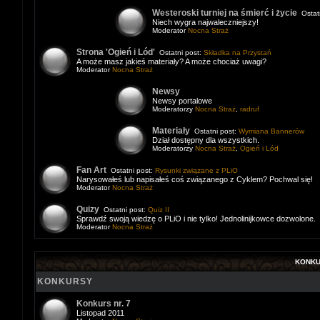
Westeroski turniej na śmierć i życie
Ostatn
Niech wygra najwaleczniejszy!
Moderator
Nocna Straż
Strona 'Ogień i Lód'
Ostatni post:
Składka na Przystań
A może masz jakieś materiały? A może chociaż uwagi?
Moderator
Nocna Straż
Newsy
Newsy portalowe
Moderatorzy
Nocna Straż
,
radruf
Materiały
Ostatni post:
Wymiana Bannerów
Dział dostępny dla wszystkich.
Moderatorzy
Nocna Straż
,
Ogień i Lód
Fan Art
Ostatni post:
Rysunki związane z PLiO
Narysowałeś lub napisałeś coś związanego z Cyklem? Pochwal się!
Moderator
Nocna Straż
Quizy
Ostatni post:
Quiz II
Sprawdź swoją wiedzę o PLiO i nie tylko! Jednolinijkowce dozwolone.
Moderator
Nocna Straż
KONK
KONKURSY
Konkurs nr. 7
Listopad 2011