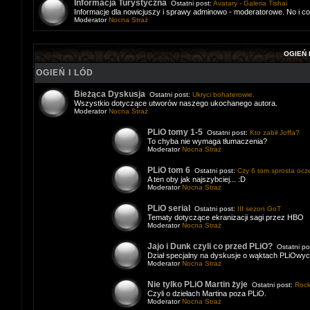
Informacja Turystyczna
Ostatni post:
Avatary - Galeria Tishai
Informacje dla nowicjuszy i sprawy adminowo - moderatorowe. No i c
Moderator
Nocna Straż
OGIEŃ 
OGIEŃ I LÓD
Bieżąca Dyskusja
Ostatni post:
Ukryci bohaterowie.
Wszystkio dotyczące utworów naszego ukochanego autora.
Moderator
Nocna Straż
PLiO tomy 1-5
Ostatni post:
Kto zabił Joffa?
To chyba nie wymaga tłumaczenia?
Moderator
Nocna Straż
PLiO tom 6
Ostatni post:
Czy 6 tom sprosta ocz
A ten oby jak najszybciej... :D
Moderator
Nocna Straż
PLiO serial
Ostatni post:
III sezon GoT
Tematy dotyczące ekranizacji sagi przez HBO
Moderator
Nocna Straż
Jajo i Dunk czyli co przed PLiO?
Ostatni po
Dział specjalny na dyskusje o wąktach PLiOwy
Moderator
Nocna Straż
Nie tylko PLiO Martin żyje
Ostatni post:
Roc
Czyli o dziełach Martina poza PLiO.
Moderator
Nocna Straż