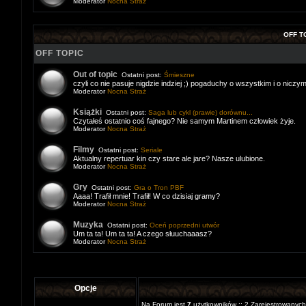
Moderator
Nocna Straż
OFF T
OFF TOPIC
Out of topic
Ostatni post:
Śmieszne
czyli co nie pasuje nigdzie indziej ;) pogaduchy o wszystkim i o niczym
Moderator
Nocna Straż
Książki
Ostatni post:
Saga lub cykl (prawie) dorównu...
Czytałeś ostatnio coś fajnego? Nie samym Martinem człowiek żyje.
Moderator
Nocna Straż
Filmy
Ostatni post:
Seriale
Aktualny repertuar kin czy stare ale jare? Nasze ulubione.
Moderator
Nocna Straż
Gry
Ostatni post:
Gra o Tron PBF
Aaaa! Trafił mnie! Trafił! W co dzisiaj gramy?
Moderator
Nocna Straż
Muzyka
Ostatni post:
Oceń poprzedni utwór
Um ta ta! Um ta ta! A czego słuuchaaasz?
Moderator
Nocna Straż
Opcje
Na Forum jest
7
użytkowników :: 2 Zarejestrowanych,