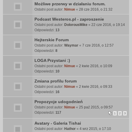
Możliwe przerwy w działaniu forum.
Ostatni post autor:
Nimue
«
28 cze 2016, o 21:32
Podcast Westeros.pl - zaproszenie
Ostatni post autor:
DolorousMike
«
22 cze 2016, o 19:14
Odpowiedzi:
13
Hejterskie Forum
Ostatni post autor:
Waymar
«
7 cze 2016, o 12:57
Odpowiedzi:
8
LOGA Przystani :)
Ostatni post autor:
Nimue
«
2 kwie 2016, o 10:09
Odpowiedzi:
10
Zmiana profilu forum
Ostatni post autor:
Nimue
«
2 kwie 2016, o 09:33
Odpowiedzi:
16
Propozycje udogodnień
Ostatni post autor:
Nimue
«
25 paź 2015, o 09:57
Odpowiedzi:
117
1
2
3
Avatary - Galeria Tishai
Ostatni post autor:
Hathor
«
4 wrz 2015, o 17:10