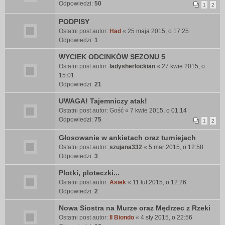
Odpowiedzi:
50
1
2
PODPISY
Ostatni post autor:
Had
«
25 maja 2015, o 17:25
Odpowiedzi:
1
WYCIEK ODCINKÓW SEZONU 5
Ostatni post autor:
ladysherlockian
«
27 kwie 2015, o
15:01
Odpowiedzi:
21
UWAGA! Tajemniczy atak!
Ostatni post autor:
Gość
«
7 kwie 2015, o 01:14
Odpowiedzi:
75
1
2
Głosowanie w ankietach oraz turniejach
Ostatni post autor:
szujana332
«
5 mar 2015, o 12:58
Odpowiedzi:
3
Plotki, ploteczki...
Ostatni post autor:
Asiek
«
11 lut 2015, o 12:26
Odpowiedzi:
2
Nowa Siostra na Murze oraz Mędrzec z Rzeki
Ostatni post autor:
Il Biondo
«
4 sty 2015, o 22:56