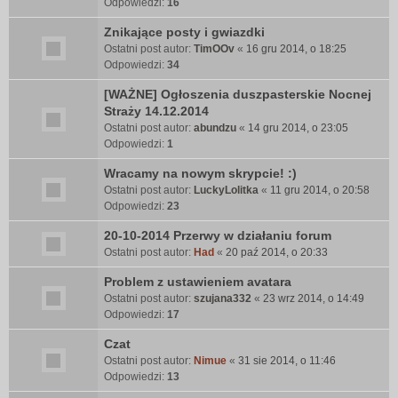
Odpowiedzi:
16
Znikające posty i gwiazdki
Ostatni post autor:
TimOOv
«
16 gru 2014, o 18:25
Odpowiedzi:
34
[WAŻNE] Ogłoszenia duszpasterskie Nocnej
Straży 14.12.2014
Ostatni post autor:
abundzu
«
14 gru 2014, o 23:05
Odpowiedzi:
1
Wracamy na nowym skrypcie! :)
Ostatni post autor:
LuckyLolitka
«
11 gru 2014, o 20:58
Odpowiedzi:
23
20-10-2014 Przerwy w działaniu forum
Ostatni post autor:
Had
«
20 paź 2014, o 20:33
Problem z ustawieniem avatara
Ostatni post autor:
szujana332
«
23 wrz 2014, o 14:49
Odpowiedzi:
17
Czat
Ostatni post autor:
Nimue
«
31 sie 2014, o 11:46
Odpowiedzi:
13