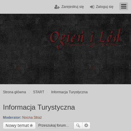
Zarejestruj się
Zaloguj się
Strona główna
START
Informacja Turystyczna
Informacja Turystyczna
Moderator:
Nocna Straż
Nowy temat