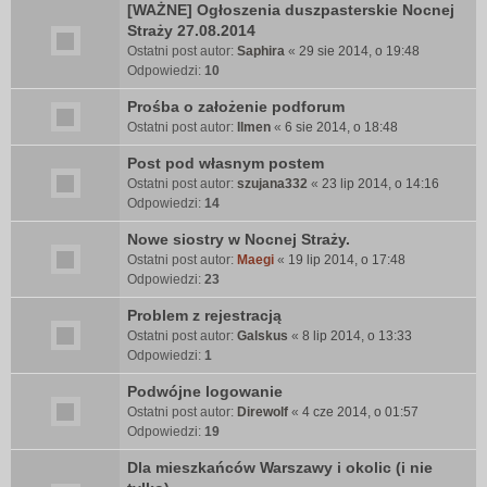
[WAŻNE] Ogłoszenia duszpasterskie Nocnej
Straży 27.08.2014
Ostatni post autor:
Saphira
«
29 sie 2014, o 19:48
Odpowiedzi:
10
Prośba o założenie podforum
Ostatni post autor:
Ilmen
«
6 sie 2014, o 18:48
Post pod własnym postem
Ostatni post autor:
szujana332
«
23 lip 2014, o 14:16
Odpowiedzi:
14
Nowe siostry w Nocnej Straży.
Ostatni post autor:
Maegi
«
19 lip 2014, o 17:48
Odpowiedzi:
23
Problem z rejestracją
Ostatni post autor:
Galskus
«
8 lip 2014, o 13:33
Odpowiedzi:
1
Podwójne logowanie
Ostatni post autor:
Direwolf
«
4 cze 2014, o 01:57
Odpowiedzi:
19
Dla mieszkańców Warszawy i okolic (i nie