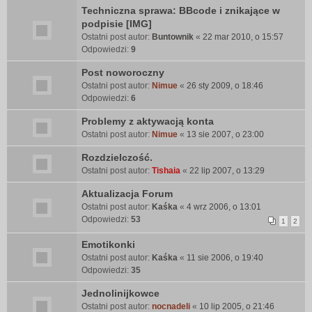
Techniczna sprawa: BBcode i znikające w
podpisie [IMG]
Ostatni post autor:
Buntownik
«
22 mar 2010, o 15:57
Odpowiedzi:
9
Post noworoczny
Ostatni post autor:
Nimue
«
26 sty 2009, o 18:46
Odpowiedzi:
6
Problemy z aktywacją konta
Ostatni post autor:
Nimue
«
13 sie 2007, o 23:00
Rozdzielczość.
Ostatni post autor:
Tishaia
«
22 lip 2007, o 13:29
Aktualizacja Forum
Ostatni post autor:
Kaśka
«
4 wrz 2006, o 13:01
Odpowiedzi:
53
1
2
Emotikonki
Ostatni post autor:
Kaśka
«
11 sie 2006, o 19:40
Odpowiedzi:
35
Jednolinijkowce
Ostatni post autor:
nocnadeli
«
10 lip 2005, o 21:46