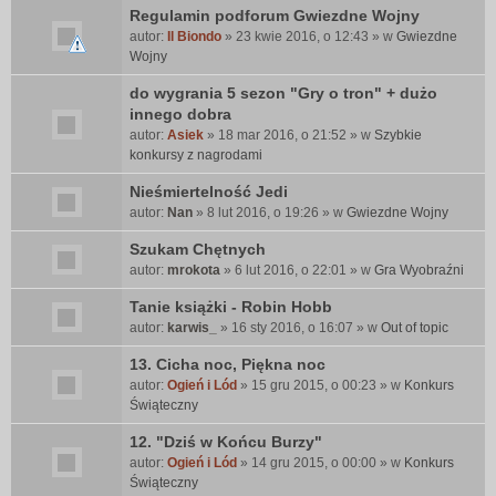
e
Regulamin podforum Gwiezdne Wojny
n
autor:
Il Biondo
» 23 kwie 2016, o 12:43 » w
Gwiezdne
t
Wojny
e
do wygrania 5 sezon "Gry o tron" + dużo
m
innego dobra
a
t
autor:
Asiek
» 18 mar 2016, o 21:52 » w
Szybkie
z
konkursy z nagrodami
a
Nieśmiertelność Jedi
w
autor:
i
Nan
» 8 lut 2016, o 19:26 » w
Gwiezdne Wojny
e
Szukam Chętnych
r
autor:
mrokota
» 6 lut 2016, o 22:01 » w
Gra Wyobraźni
a
a
Tanie książki - Robin Hobb
n
autor:
karwis_
» 16 sty 2016, o 16:07 » w
Out of topic
k
i
13. Cicha noc, Piękna noc
e
autor:
Ogień i Lód
» 15 gru 2015, o 00:23 » w
Konkurs
t
Świąteczny
ę
.
12. "Dziś w Końcu Burzy"
autor:
Ogień i Lód
» 14 gru 2015, o 00:00 » w
Konkurs
Świąteczny