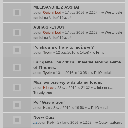
MELISANDRE Z ASSHAI
autor:
Ogień i Lód
» 17 paź 2016, o 22:14 » w
Westeroski
turniej na śmierć i życie!
ASHA GREYJOY
autor:
Ogień i Lód
» 17 paź 2016, o 22:13 » w
Westeroski
turniej na śmierć i życie!
Polska gra o tron- to możliwe ?
autor:
Tywin
» 12 paź 2016, o 14:58 » w
Filmy
Fair game The critical universe around Game
of Thrones.
autor:
Tywin
» 13 lip 2016, o 13:06 » w
PLiO serial
Możliwe przerwy w działaniu forum.
autor:
Nimue
» 28 cze 2016, o 21:32 » w
Informacja
Turystyczna
Po "Grze o tron"
autor:
Nan
» 3 cze 2016, o 19:58 » w
PLiO serial
Nowy Quiz
autor:
Rob
» 27 kwie 2016, o 12:13 » w
Quizy i zabawy
T