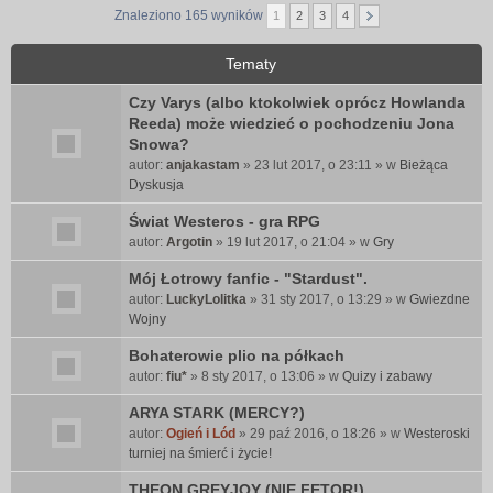
Znaleziono 165 wyników
1
2
3
4
Tematy
Czy Varys (albo ktokolwiek oprócz Howlanda
Reeda) może wiedzieć o pochodzeniu Jona
Snowa?
autor:
anjakastam
» 23 lut 2017, o 23:11 » w
Bieżąca
Dyskusja
Świat Westeros - gra RPG
autor:
Argotin
» 19 lut 2017, o 21:04 » w
Gry
Mój Łotrowy fanfic - "Stardust".
autor:
LuckyLolitka
» 31 sty 2017, o 13:29 » w
Gwiezdne
Wojny
Bohaterowie plio na półkach
autor:
fiu*
» 8 sty 2017, o 13:06 » w
Quizy i zabawy
ARYA STARK (MERCY?)
autor:
Ogień i Lód
» 29 paź 2016, o 18:26 » w
Westeroski
turniej na śmierć i życie!
THEON GREYJOY (NIE FETOR!)