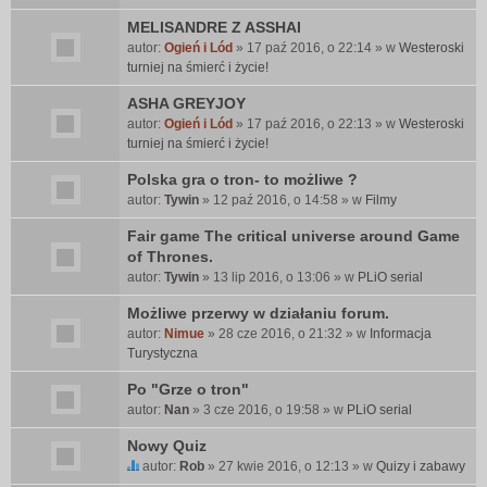
MELISANDRE Z ASSHAI
autor:
Ogień i Lód
» 17 paź 2016, o 22:14 » w
Westeroski
turniej na śmierć i życie!
ASHA GREYJOY
autor:
Ogień i Lód
» 17 paź 2016, o 22:13 » w
Westeroski
turniej na śmierć i życie!
Polska gra o tron- to możliwe ?
autor:
Tywin
» 12 paź 2016, o 14:58 » w
Filmy
Fair game The critical universe around Game
of Thrones.
autor:
Tywin
» 13 lip 2016, o 13:06 » w
PLiO serial
Możliwe przerwy w działaniu forum.
autor:
Nimue
» 28 cze 2016, o 21:32 » w
Informacja
Turystyczna
Po "Grze o tron"
autor:
Nan
» 3 cze 2016, o 19:58 » w
PLiO serial
Nowy Quiz
autor:
Rob
» 27 kwie 2016, o 12:13 » w
Quizy i zabawy
T