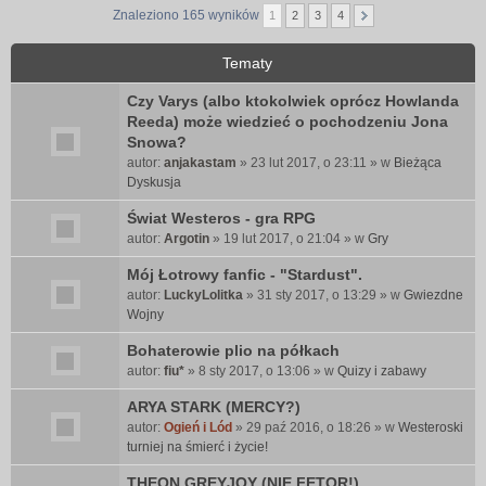
Znaleziono 165 wyników
1
2
3
4
Tematy
Czy Varys (albo ktokolwiek oprócz Howlanda
Reeda) może wiedzieć o pochodzeniu Jona
Snowa?
autor:
anjakastam
» 23 lut 2017, o 23:11 » w
Bieżąca
Dyskusja
Świat Westeros - gra RPG
autor:
Argotin
» 19 lut 2017, o 21:04 » w
Gry
Mój Łotrowy fanfic - "Stardust".
autor:
LuckyLolitka
» 31 sty 2017, o 13:29 » w
Gwiezdne
Wojny
Bohaterowie plio na półkach
autor:
fiu*
» 8 sty 2017, o 13:06 » w
Quizy i zabawy
ARYA STARK (MERCY?)
autor:
Ogień i Lód
» 29 paź 2016, o 18:26 » w
Westeroski
turniej na śmierć i życie!
THEON GREYJOY (NIE FETOR!)