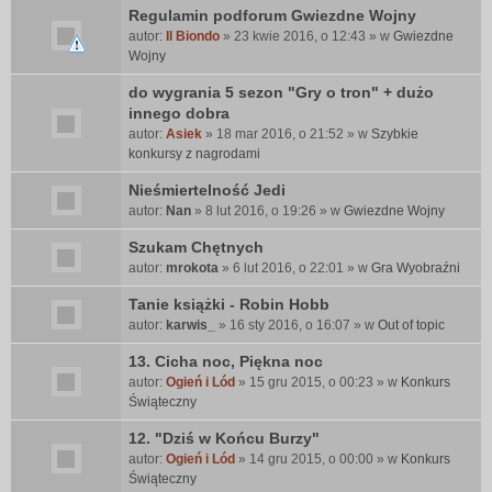
e
Regulamin podforum Gwiezdne Wojny
n
autor:
Il Biondo
» 23 kwie 2016, o 12:43 » w
Gwiezdne
t
Wojny
e
do wygrania 5 sezon "Gry o tron" + dużo
m
innego dobra
a
t
autor:
Asiek
» 18 mar 2016, o 21:52 » w
Szybkie
z
konkursy z nagrodami
a
Nieśmiertelność Jedi
w
autor:
i
Nan
» 8 lut 2016, o 19:26 » w
Gwiezdne Wojny
e
Szukam Chętnych
r
autor:
mrokota
» 6 lut 2016, o 22:01 » w
Gra Wyobraźni
a
a
Tanie książki - Robin Hobb
n
autor:
karwis_
» 16 sty 2016, o 16:07 » w
Out of topic
k
i
13. Cicha noc, Piękna noc
e
autor:
Ogień i Lód
» 15 gru 2015, o 00:23 » w
Konkurs
t
Świąteczny
ę
.
12. "Dziś w Końcu Burzy"
autor:
Ogień i Lód
» 14 gru 2015, o 00:00 » w
Konkurs
Świąteczny