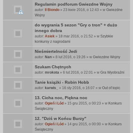
e
Regulamin podforum Gwiezdne Wojny
n
autor:
Il Biondo
» 23 kwie 2016, o 12:43 » w
Gwiezdne
t
Wojny
e
do wygrania 5 sezon "Gry o tron" + dużo
m
innego dobra
a
t
autor:
Asiek
» 18 mar 2016, o 21:52 » w
Szybkie
z
konkursy z nagrodami
a
Nieśmiertelność Jedi
w
autor:
i
Nan
» 8 lut 2016, o 19:26 » w
Gwiezdne Wojny
e
Szukam Chętnych
r
autor:
mrokota
» 6 lut 2016, o 22:01 » w
Gra Wyobraźni
a
a
Tanie książki - Robin Hobb
n
autor:
karwis_
» 16 sty 2016, o 16:07 » w
Out of topic
k
i
13. Cicha noc, Piękna noc
e
autor:
Ogień i Lód
» 15 gru 2015, o 00:23 » w
Konkurs
t
Świąteczny
ę
.
12. "Dziś w Końcu Burzy"
autor:
Ogień i Lód
» 14 gru 2015, o 00:00 » w
Konkurs
Świąteczny