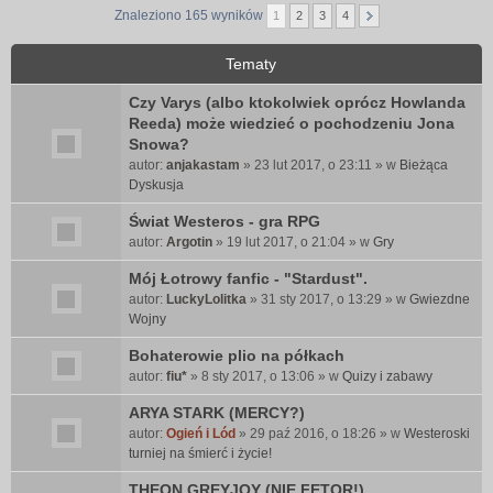
Znaleziono 165 wyników
1
2
3
4
Tematy
Czy Varys (albo ktokolwiek oprócz Howlanda
Reeda) może wiedzieć o pochodzeniu Jona
Snowa?
autor:
anjakastam
» 23 lut 2017, o 23:11 » w
Bieżąca
Dyskusja
Świat Westeros - gra RPG
autor:
Argotin
» 19 lut 2017, o 21:04 » w
Gry
Mój Łotrowy fanfic - "Stardust".
autor:
LuckyLolitka
» 31 sty 2017, o 13:29 » w
Gwiezdne
Wojny
Bohaterowie plio na półkach
autor:
fiu*
» 8 sty 2017, o 13:06 » w
Quizy i zabawy
ARYA STARK (MERCY?)
autor:
Ogień i Lód
» 29 paź 2016, o 18:26 » w
Westeroski
turniej na śmierć i życie!
THEON GREYJOY (NIE FETOR!)